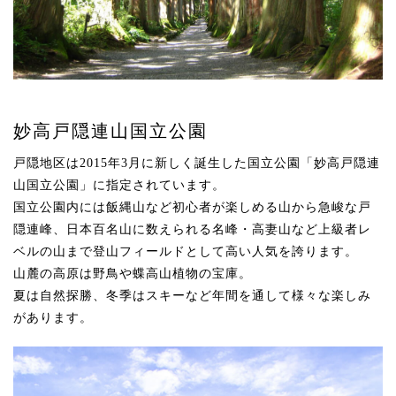
妙高戸隠連山
国立公園
戸隠地区は2015年3月に新しく誕生した国立公園
「妙高戸隠連
山国立公園」に指定されています。
国立公園内には飯縄山など
初心者が楽しめる山から急峻な戸
隠連峰、
日本百名山に数えられる名峰・高妻山など
上級者レ
ベルの山まで登山フィールドとして
高い人気を誇ります。
山麓の高原は野鳥や蝶高山植物の宝庫。
夏は自然探勝、冬季はスキーなど年間を通して
様々な楽しみ
があります。