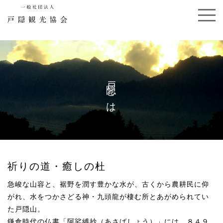
戸隠とは
祈りの道・癒しの杜
急峻な山容と、裾野を潤す豊かな水が、
古くから農耕民に仰
がれ、
水をつかさどる神・九頭龍が棲む所とあがめられてい
た戸隠山。
鎌倉時代の仏書「阿娑縛抄（あさばしょう）」には、
８４９