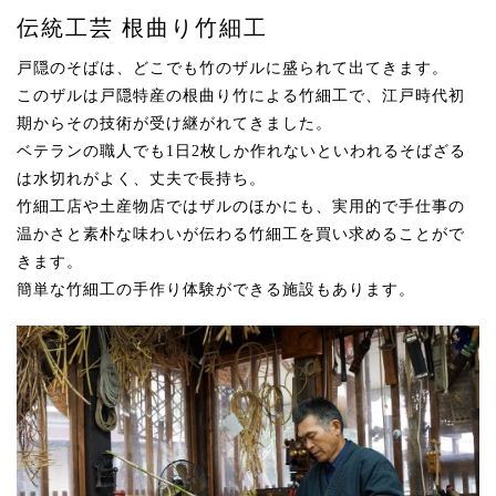
伝統工芸 根曲り竹細工
戸隠のそばは、どこでも竹のザルに盛られて出てきます。
このザルは戸隠特産の根曲り竹による竹細工で、
江戸時代初
期からその技術が受け継がれてきました。
ベテランの職人でも1日2枚しか作れないといわれる
そばざる
は水切れがよく、丈夫で長持ち。
竹細工店や土産物店ではザルのほかにも、
実用的で手仕事の
温かさと素朴な味わいが伝わる
竹細工を買い求めることがで
きます。
簡単な竹細工の手作り体験ができる施設もあります。