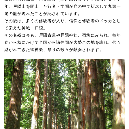
年、戸隠山を開山した行者・学問が窟の中で祈念して
九頭一
尾の龍が現れたことが記されています。
その後は、多くの修験者が入り、
信仰と修験者のメッカとし
て栄えた神域・戸隠。
その名残は今も、戸隠古道や戸隠神社、宿坊にみられ、
毎年
春から秋にかけて全国から講仲間が大勢この地を訪れ、
代々
継がれてきた御神楽、祭りの数々が献奏されます。