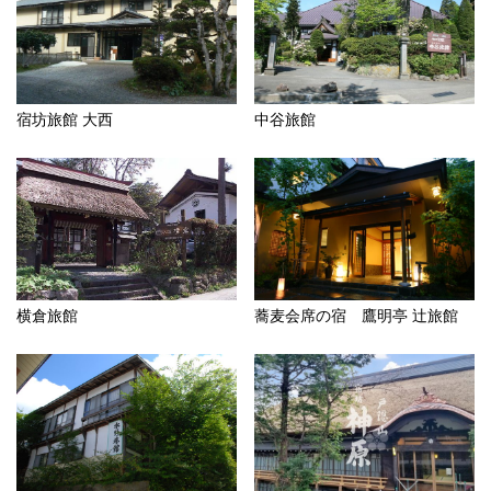
宿坊旅館 大西
中谷旅館
横倉旅館
蕎麦会席の宿 鷹明亭 辻旅館