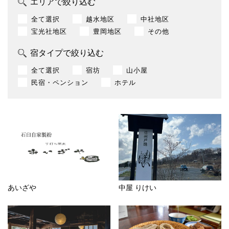
エリアで絞り込む
全て選択
越水地区
中社地区
宝光社地区
豊岡地区
その他
宿タイプで絞り込む
全て選択
宿坊
山小屋
民宿・ペンション
ホテル
あいざや
中屋 りけい