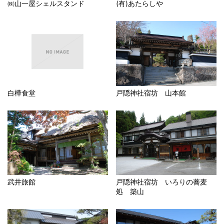
㈱山一屋シェルスタンド
(有)あたらしや
白樺食堂
戸隠神社宿坊 山本館
武井旅館
戸隠神社宿坊 いろりの蕎麦
処 築山