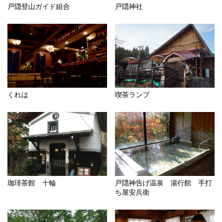
戸隠登山ガイド組合
戸隠神社
くれは
喫茶ランプ
珈琲茶館 十輪
戸隠神告げ温泉 湯行館 手打
ち屋安兵衛