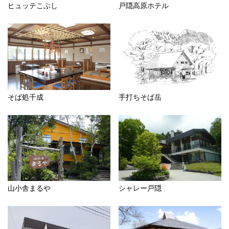
ヒュッテこぶし
戸隠高原ホテル
そば処千成
手打ちそば岳
山小舎まるや
シャレー戸隠