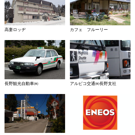
高妻ロッヂ
カフェ フルーリー
長野観光自動車㈱
アルピコ交通㈱長野支社