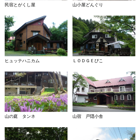
民宿とがくし屋
山小屋どんぐり
ヒュッテハニカム
ＬＯＤＧＥぴこ
山の庭 タンネ
山宿 戸隠小舎