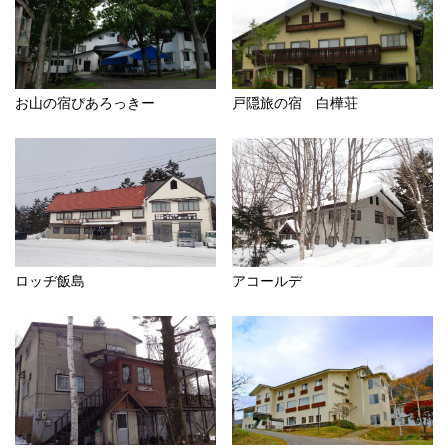
お山の宿ぴあろっきー
戸隠旅の宿 白樺荘
ロッヂ飯島
アコールデ