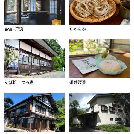
awai 戸隠
たからや
そば処 つる家
碓井製菓