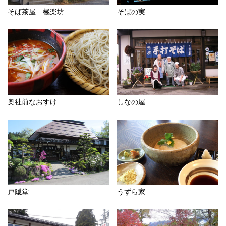
そば茶屋 極楽坊
そばの実
奥社前なおすけ
しなの屋
戸隠堂
うずら家