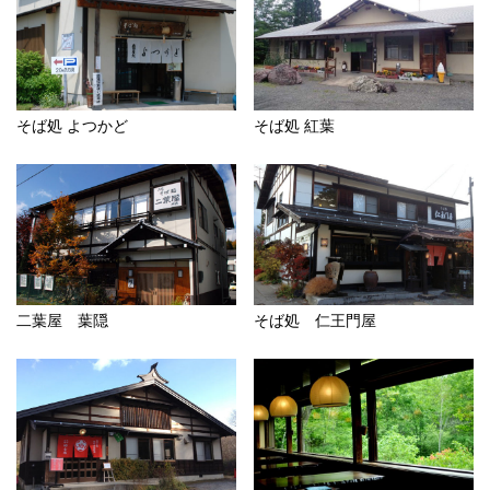
そば処 よつかど
そば処 紅葉
二葉屋 葉隠
そば処 仁王門屋