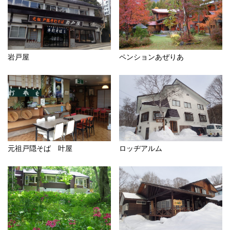
岩戸屋
ペンションあぜりあ
元祖戸隠そば 叶屋
ロッヂアルム