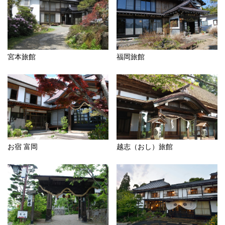
宮本旅館
福岡旅館
お宿 富岡
越志（おし）旅館