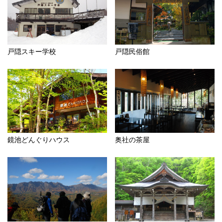
戸隠スキー学校
戸隠民俗館
鏡池どんぐりハウス
奥社の茶屋