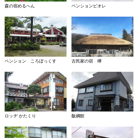
森の宿めるへん
ペンションピオレ
ペンション ころぼっくす
古民家の宿 欅
ロッヂ かたくり
飯綱館