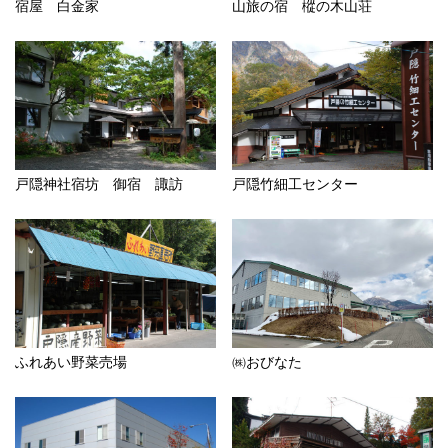
宿屋 白金家
山旅の宿 樅の木山荘
戸隠神社宿坊 御宿 諏訪
戸隠竹細工センター
ふれあい野菜売場
㈱おびなた