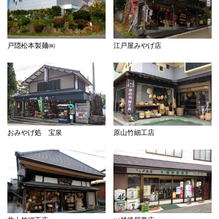
戸隠松本製麺㈱
江戸屋みやげ店
おみやげ処 宝泉
原山竹細工店