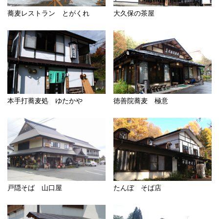
蕎麦レストラン とがくれ
大久保の茶屋
本手打蕎麦処 ゆたかや
徳善院蕎麦 極意
戸隠そば 山口屋
たんぼ そば店