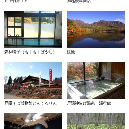
井上竹細工店
㈲越後屋商店
森林囃子（もくもくばやし）
鏡池
戸隠そば博物館とんくるりん
戸隠神告げ温泉 湯行館