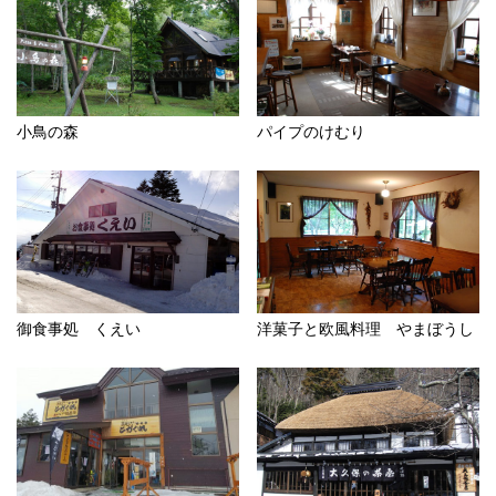
小鳥の森
パイプのけむり
御食事処 くえい
洋菓子と欧風料理 やまぼうし