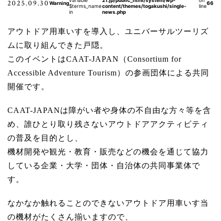
variable
21.jp/public_html/system/wp-
on
2025.09.30
Warning
66
$terms_name
content/themes/togakushi/single-
line
in
news.php
アウトドア用車いすを導入し、ユニバーサルツーリズ
ムに取り組んできた戸隠。
このイベントはCAAT-JAPAN（Consortium for
Accessible Adventure Tourism）の参画団体による共同
開催です。
CAAT-JAPANは障がい者や身体の不自由な方々等を含
め、誰ひとり取り残さないアウトドアアクティビティ
の普及を目的とし、
機材開発や観光・教育・販売などの機会を通じて協力
している企業・大学・団体・自治体の共同事業体で
す。
なかなか触れることのできないアウトドア用車いす当
の機材がたくさん揃いますので、