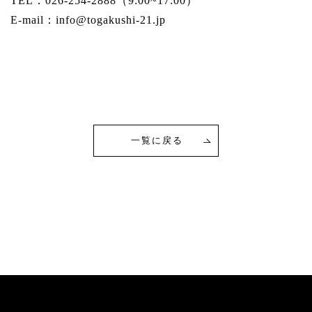
TEL：026-254-2888（9:00~17:00）
E-mail：info@togakushi-21.jp
一覧に戻る