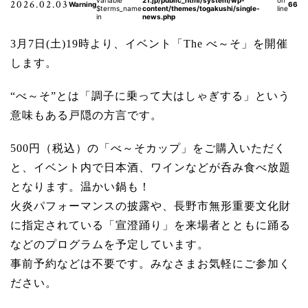
variable
21.jp/public_html/system/wp-
on
2026.02.03
Warning
66
$terms_name
content/themes/togakushi/single-
line
in
news.php
3月7日(土)19時より、イベント「The べ～そ」を開催
します。
“べ～そ”とは「調子に乗って大はしゃぎする」という
意味もある戸隠の方言です。
500円（税込）の「べ～そカップ」をご購入いただく
と、イベント内で日本酒、ワインなどが呑み食べ放題
となります。温かい鍋も！
火炎パフォーマンスの披露や、長野市無形重要文化財
に指定されている「宣澄踊り」を来場者とともに踊る
などのプログラムを予定しています。
事前予約などは不要です。みなさまお気軽にご参加く
ださい。