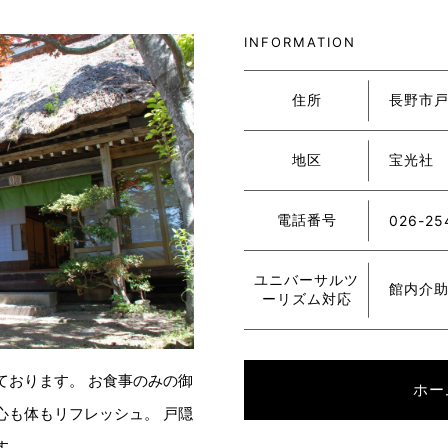
INFORMATION
住所
長野市戸
地区
宝光社
電話番号
026-25
ユニバーサルツ
館内介
ーリズム対応
ております。 お食事のみの御
ホー
心も体もリフレッシュ。 戸隠
す。